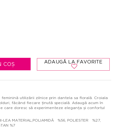
ADAUGĂ LA FAVORITE
N COȘ
minină utilizării zilnice prin dantela sa florală. Croiala
olduri, făcând fiecare ținută specială. Adaugă acum în
ele care doresc să experimenteze eleganța și confortul
 III-LEA MATERIAL,POLIAMIDĂ %56, POLIESTER %27,
STAN %7