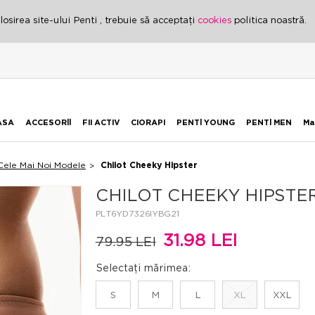
osirea site-ului Penti , trebuie să acceptați
cookies
politica noastră.
ASA
ACCESORİİ
FII ACTIV
CIORAPI
PENTİ YOUNG
PENTİ MEN
Ma
Cele Mai Noi Modele
Chilot Cheeky Hipster
CHILOT CHEEKY HIPSTE
PLT6YD7326IYBG21
31.98 LEI
79.95 LEI
Selectați mărimea:
S
M
L
XL
XXL