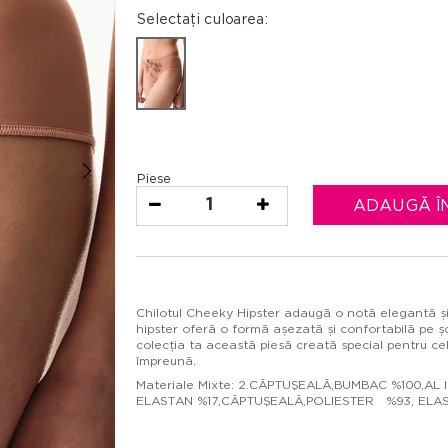
Selectați culoarea:
Piese
1
ADAUGĂ Î
Chilotul Cheeky Hipster adaugă o notă elegantă și fe
hipster oferă o formă așezată și confortabilă pe ș
colecția ta această piesă creată special pentru c
împreună.
Materiale Mixte: 2.CĂPTUŞEALĂ,BUMBAC %100,AL
ELASTAN %17,CĂPTUŞEALĂ,POLIESTER %93, ELA