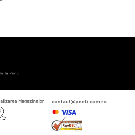
de la Penti
alizarea Magazinelor
contact@penti.com.ro