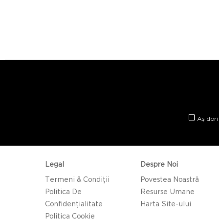
Aș dori
Legal
Despre Noi
Termeni & Condiții
Povestea Noastră
Politica De
Resurse Umane
Confidențialitate
Harta Site-ului
Politica Cookie