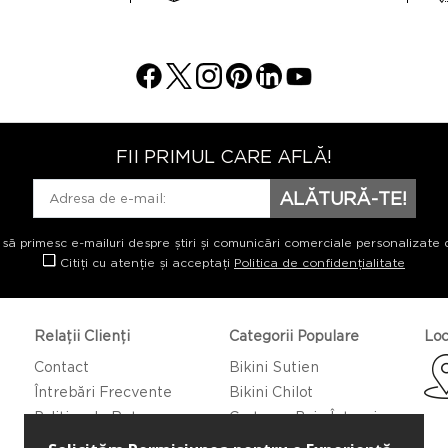
FII PRIMUL CARE AFLĂ!
ALĂTURĂ-TE!
 să primesc e-mailuri despre știri și comunicări comerciale personalizate 
Citiți cu atenție și acceptați
Politica de confidențialitate
Relații Clienți
Categorii Populare
Loc
Contact
Bikini Sutien
Întrebări Frecvente
Bikini Chilot
Politica de Returnare
Costume Baie Întregi
Caftan/Pareo