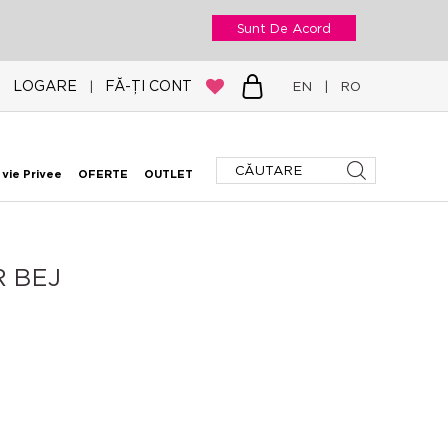
Sunt De Acord
LOGARE
FĂ-ȚI CONT
|
EN
|
RO
 vie Privee
OFERTE
OUTLET
R BEJ