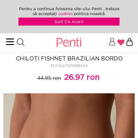
Pentru a continua folosirea site-ului Penti , trebuie
să acceptați
cookies
politica noastră.
Sunt De Acord
CHILOȚI FISHNET BRAZILIAN BORDO
PLY2LD7I25SKBX29
26.97 ron
44.95 ron