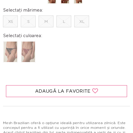
Selectați mărimea:
XS
S
M
L
XL
Selectați culoarea:
ADAUGĂ LA FAVORITE
Mesh Brazilian oferă o opțiune ideală pentru utilizarea zilnică. Este
conceput pentru a fi utilizat cu ușurință în orice moment și oriunde.
Acest chilot brazilian din tul, parte indispensabilă a vieții de zi cu zi,