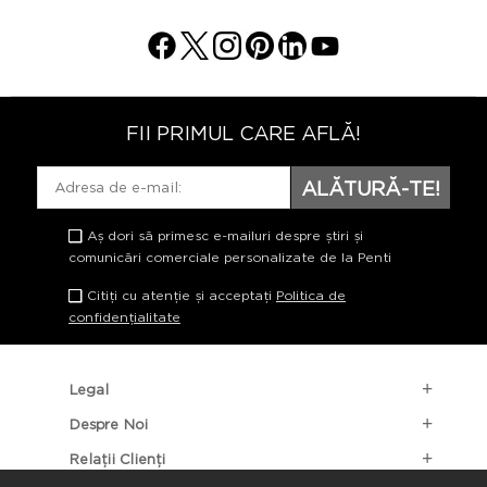
FII PRIMUL CARE AFLĂ!
ALĂTURĂ-TE!
Aș dori să primesc e-mailuri despre știri și
comunicări comerciale personalizate de la Penti
Citiți cu atenție și acceptați
Politica de
confidențialitate
Legal
Despre Noi
Relații Clienți