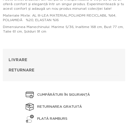
oferă confort și eleganță într un singur produs. Experimentează și tu
acest confort și adaugă un nou produs minunat colecției tale!
Materiale Mixte: AL III-LEA MATERIAL,POLIADMI RECICLABIL %64,
POLIAMIDĂ %20, ELASTAN %16
Dimensiunea Manechinului: Marime S/36, Inaltime 168 cm, Bust 77 cm,
Talie 61 cm, Şolduri 91 cm
LIVRARE
RETURNARE
CUMPĂRĂTURI ÎN SIGURANȚĂ
RETURNAREA GRATUITĂ
PLATĂ RAMBURS