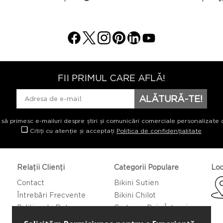
FII PRIMUL CARE AFLĂ!
ALĂTURĂ-TE!
 să primesc e-mailuri despre știri și comunicări comerciale personalizate 
Citiți cu atenție și acceptați
Politica de confidențialitate
Relații Clienți
Categorii Populare
Loc
Contact
Bikini Sutien
Întrebări Frecvente
Bikini Chilot
Politica de Returnare
Costume Baie Întregi
Caftan/Pareo