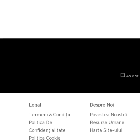
Aș dori
Legal
Despre Noi
Termeni & Condiții
Povestea Noastră
Politica De
Resurse Umane
Confidențialitate
Harta Site-ului
Politica Cookie