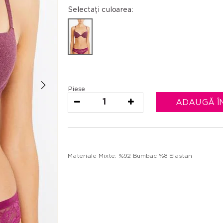
Selectați culoarea:
Piese
1
ADAUGĂ Î
Materiale Mixte: %92 Bumbac %8 Elastan