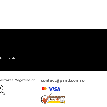
de la Penti
alizarea Magazinelor
contact@penti.com.ro