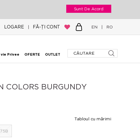
Sunt De Acord
LOGARE
FĂ-ȚI CONT
|
EN
|
RO
 vie Privee
OFERTE
OUTLET
ON COLORS BURGUNDY
Tabloul cu mărimi
75B