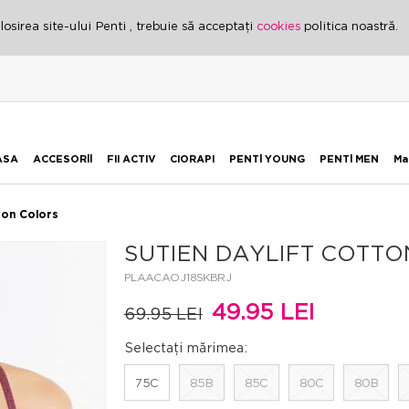
osirea site-ului Penti , trebuie să acceptați
cookies
politica noastră.
ASA
ACCESORİİ
FII ACTIV
CIORAPI
PENTİ YOUNG
PENTİ MEN
Ma
ton Colors
SUTIEN DAYLIFT COTT
PLAACAOJ18SKBRJ
49.95 LEI
69.95 LEI
Selectați mărimea:
75C
85B
85C
80C
80B