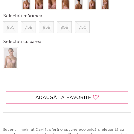
Selectați mărimea:
85C
75B
85B
80B
75C
Selectați culoarea:
ADAUGĂ LA FAVORITE
Sutienul imprimat Daylift oferă o opțiune ecologică și elegantă cu