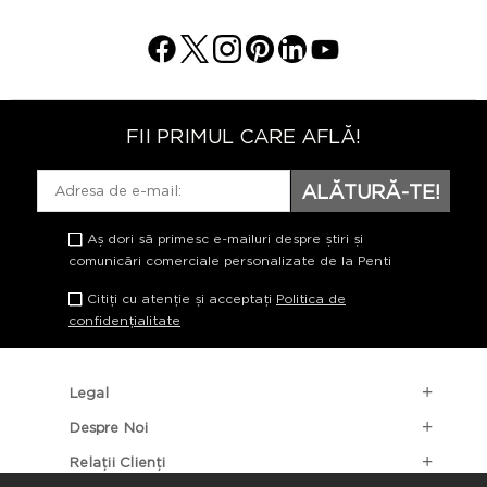
FII PRIMUL CARE AFLĂ!
ALĂTURĂ-TE!
Aș dori să primesc e-mailuri despre știri și
comunicări comerciale personalizate de la Penti
Citiți cu atenție și acceptați
Politica de
confidențialitate
Legal
Despre Noi
Relații Clienți