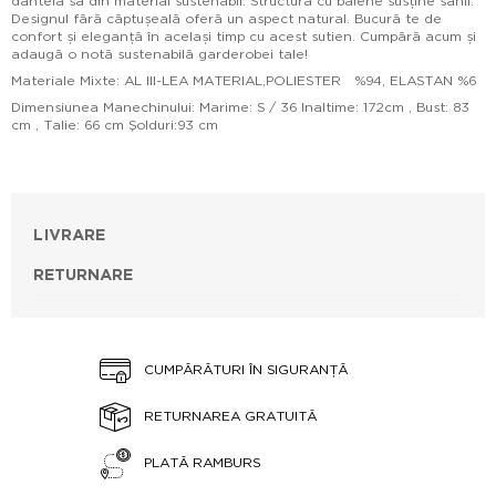
dantela sa din material sustenabil. Structura cu balene susține sânii.
Designul fără căptușeală oferă un aspect natural. Bucură te de
confort și eleganță în același timp cu acest sutien. Cumpără acum și
adaugă o notă sustenabilă garderobei tale!
Materiale Mixte: AL III-LEA MATERIAL,POLIESTER %94, ELASTAN %6
Dimensiunea Manechinului: Marime: S / 36 Inaltime: 172cm , Bust: 83
cm , Talie: 66 cm Şolduri:93 cm
LIVRARE
RETURNARE
CUMPĂRĂTURI ÎN SIGURANȚĂ
RETURNAREA GRATUITĂ
PLATĂ RAMBURS