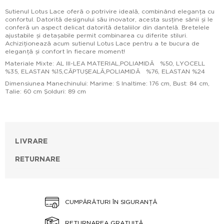
Sutienul Lotus Lace oferă o potrivire ideală, combinând eleganța cu
confortul. Datorită designului său inovator, acesta susține sânii și le
conferă un aspect delicat datorită detaliilor din dantelă. Bretelele
ajustabile și detașabile permit combinarea cu diferite stiluri.
Achiziționează acum sutienul Lotus Lace pentru a te bucura de
eleganță și confort în fiecare moment!
Materiale Mixte: AL III-LEA MATERIAL,POLIAMIDĂ %50, LYOCELL
%35, ELASTAN %15,CĂPTUŞEALĂ,POLIAMIDĂ %76, ELASTAN %24
Dimensiunea Manechinului: Marime: S Inaltime: 176 cm, Bust: 84 cm,
Talie: 60 cm Şolduri: 89 cm
LIVRARE
RETURNARE
CUMPĂRĂTURI ÎN SIGURANȚĂ
RETURNAREA GRATUITĂ