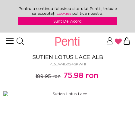
Pentru a continua folosirea site-ului Penti , trebuie
să acceptați
cookies
politica noastră.
Sunt De Acord
SUTIEN LOTUS LACE ALB
PL5LW4B024SKWHI
75.98 ron
189.95 ron