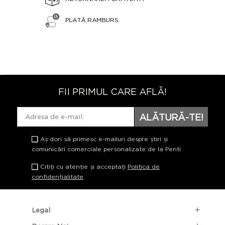
PLATĂ RAMBURS
FII PRIMUL CARE AFLĂ!
ALĂTURĂ-TE!
Aș dori să primesc e-mailuri despre știri și
comunicări comerciale personalizate de la Penti
Citiți cu atenție și acceptați
Politica de
confidențialitate
Legal