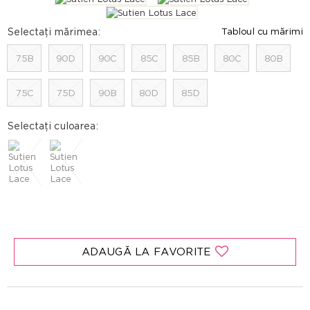
Selectați mărimea:
Tabloul cu mărimi
75B
90D
90C
85C
85B
80C
80B
75C
75D
90B
80D
85D
Selectați culoarea:
ADAUGĂ LA FAVORITE