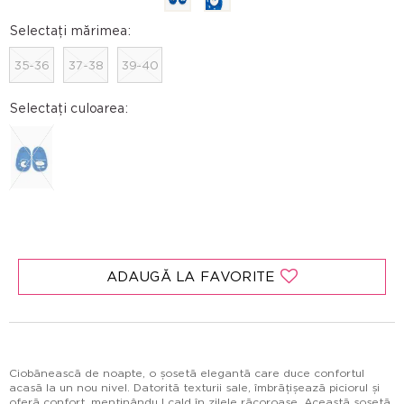
Selectați mărimea:
35-36
37-38
39-40
Selectați culoarea:
ADAUGĂ LA FAVORITE
Ciobănească de noapte, o șosetă elegantă care duce confortul
acasă la un nou nivel. Datorită texturii sale, îmbrățișează piciorul și
oferă confort, menținându l cald în zilele răcoroase. Această șosetă