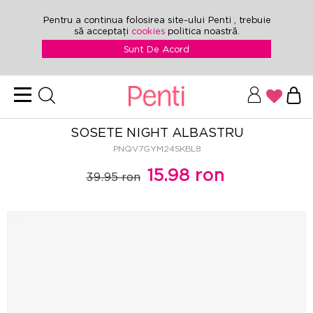
Pentru a continua folosirea site-ului Penti , trebuie
să acceptați
cookies
politica noastră.
Sunt De Acord
SOSETE NIGHT ALBASTRU
PNQV7GYM24SKBL8
15.98 ron
39.95 ron