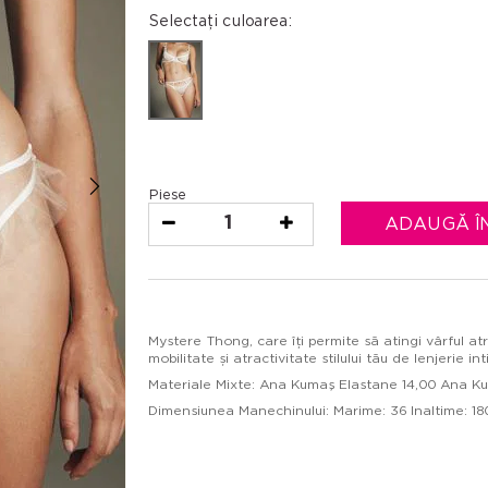
Selectați culoarea:
Piese
1
ADAUGĂ Î
Mystere Thong, care îți permite să atingi vârful at
mobilitate și atractivitate stilului tău de lenjerie i
Materiale Mixte: Ana Kumaş Elastane 14,00 Ana Ku
Dimensiunea Manechinului: Marime: 36 Inaltime: 180