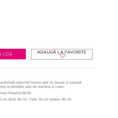
ADAUGĂ LA FAVORITE
N COȘ
ractivității datorită formei sale de tanga și adaugă
ntimă cu detaliile sale de dantelă și volan.
maş Poliamid 86,00
 cm, Bust: 84 cm, Talie: 59 cm Şolduri: 89 cm