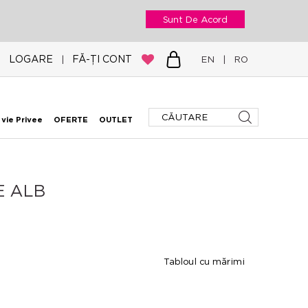
Sunt De Acord
LOGARE
FĂ-ȚI CONT
|
EN
|
RO
 vie Privee
OFERTE
OUTLET
E ALB
Tabloul cu mărimi