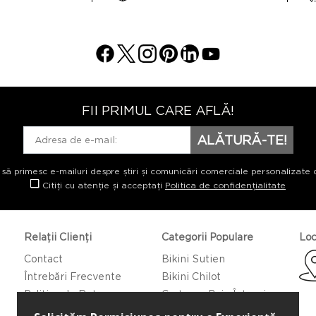
FII PRIMUL CARE AFLĂ!
ALĂTURĂ-TE!
 să primesc e-mailuri despre știri și comunicări comerciale personalizate 
Citiți cu atenție și acceptați
Politica de confidențialitate
Relații Clienți
Categorii Populare
Loc
Contact
Bikini Sutien
Întrebări Frecvente
Bikini Chilot
Politica de Returnare
Costume Baie Întregi
Caftan/Pareo