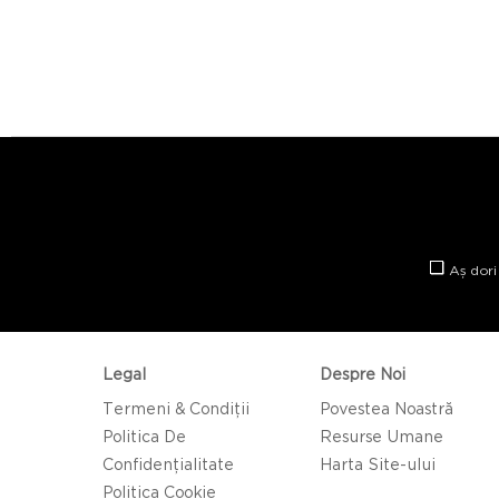
Aș dori
Legal
Despre Noi
Termeni & Condiții
Povestea Noastră
Politica De
Resurse Umane
Confidențialitate
Harta Site-ului
Politica Cookie