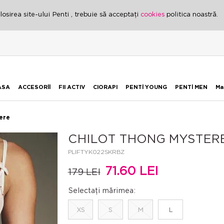
osirea site-ului Penti , trebuie să acceptați
cookies
politica noastră.
ASA
ACCESORİİ
FII ACTIV
CIORAPI
PENTİ YOUNG
PENTİ MEN
Ma
ere
CHILOT THONG MYSTER
PLIFTYK022SKRBZ
71.60 LEI
179 LEI
Selectați mărimea:
XS
S
M
L