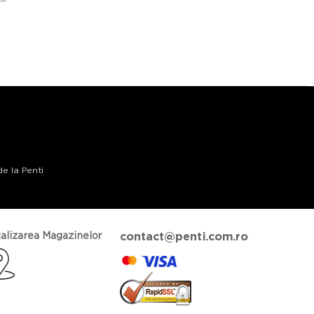
de la Penti
alizarea Magazinelor
contact@penti.com.ro