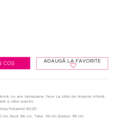
ADAUGĂ LA FAVORITE
N COȘ
sârmă, nu are tampoane, face ca stilul de lenjerie intimă
ă și stilul asertiv.
umaş Poliamid 90,00
 cm, Bust: 84 cm, Talie: 59 cm Şolduri: 89 cm