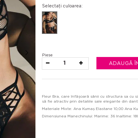
Selectați culoarea:
Piese
1
ADAUGĂ Î
Fleur Bra, care înfășoară sânii cu structura sa cu 
să fie atractiv prin detaliile sale elegante din dantel
Materiale Mixte: Ana Kumaş Elastane 10,00 Ana K
Dimensiunea Manechinului: Marime: 36 Inaltime: 180