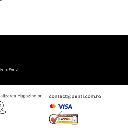
de la Penti
alizarea Magazinelor
contact@penti.com.ro