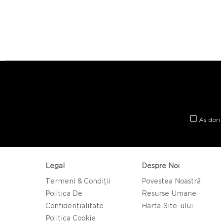
Aș dori
Legal
Despre Noi
Termeni & Condiții
Povestea Noastră
Politica De
Resurse Umane
Confidențialitate
Harta Site-ului
Politica Cookie