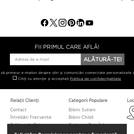
FII PRIMUL CARE AFLĂ!
ALĂTURĂ-TE!
 să primesc e-mailuri despre știri și comunicări comerciale personalizate 
Citiți cu atenție și acceptați
Politica de confidențialitate
Relații Clienți
Categorii Populare
Loc
Contact
Bikini Sutien
Întrebări Frecvente
Bikini Chilot
Politica de Returnare
Costume Baie Întregi
Caftan/Pareo