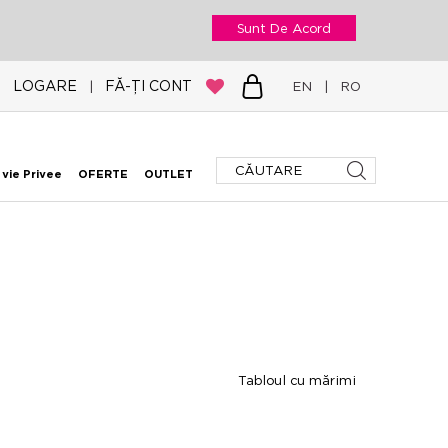
Sunt De Acord
LOGARE
FĂ-ȚI CONT
|
EN
|
RO
 vie Privee
OFERTE
OUTLET
Tabloul cu mărimi