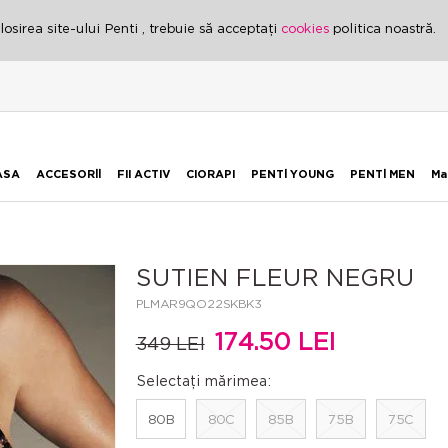
osirea site-ului Penti , trebuie să acceptați
cookies
politica noastră.
ASA
ACCESORİİ
FII ACTIV
CIORAPI
PENTİ YOUNG
PENTİ MEN
Ma
SUTIEN FLEUR NEGRU
PLMAR9QO22SKBK3
174.50 LEI
349 LEI
Selectați mărimea:
80B
80C
85B
75B
75C