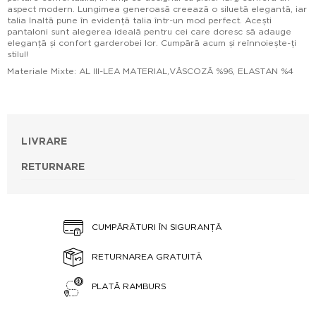
aspect modern. Lungimea generoasă creează o siluetă elegantă, iar
talia înaltă pune în evidență talia într-un mod perfect. Acești
pantaloni sunt alegerea ideală pentru cei care doresc să adauge
eleganță și confort garderobei lor. Cumpără acum și reînnoiește-ți
stilul!
Materiale Mixte: AL III-LEA MATERIAL,VÂSCOZĂ %96, ELASTAN %4
LIVRARE
RETURNARE
CUMPĂRĂTURI ÎN SIGURANȚĂ
RETURNAREA GRATUITĂ
PLATĂ RAMBURS