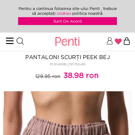
Pentru a continua folosirea site-ului Penti , trebuie
să acceptați
cookies
politica noastră.
Sunt De Acord
PANTALONI SCURȚI PEEK BEJ
PLIHAN8L25IYBG48
38.98 ron
129.95 ron