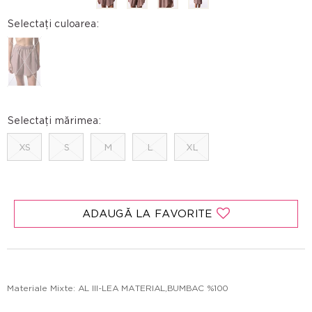
Selectați culoarea:
Selectați mărimea:
XS
S
M
L
XL
ADAUGĂ LA FAVORITE
Materiale Mixte: AL III-LEA MATERIAL,BUMBAC %100