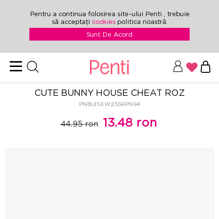
Pentru a continua folosirea site-ului Penti , trebuie
să acceptați
cookies
politica noastră.
Sunt De Acord
CUTE BUNNY HOUSE CHEAT ROZ
PN8UI5XW25SKPN94
13.48 ron
44.95 ron