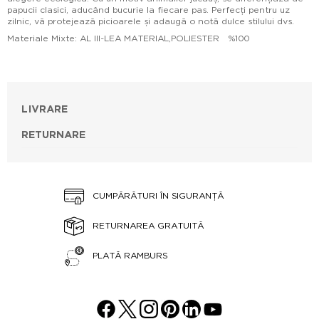
papucii clasici, aducând bucurie la fiecare pas. Perfecți pentru uz
zilnic, vă protejează picioarele și adaugă o notă dulce stilului dvs.
Materiale Mixte: AL III-LEA MATERIAL,POLIESTER %100
LIVRARE
RETURNARE
CUMPĂRĂTURI ÎN SIGURANȚĂ
RETURNAREA GRATUITĂ
PLATĂ RAMBURS