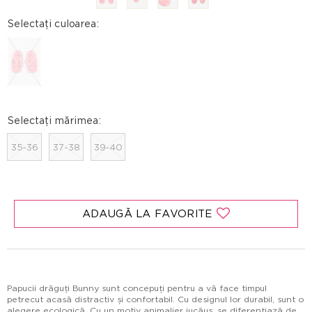
Selectați culoarea:
Selectați mărimea:
35-36
37-38
39-40
ADAUGĂ LA FAVORITE
Papucii drăguți Bunny sunt concepuți pentru a vă face timpul
petrecut acasă distractiv și confortabil. Cu designul lor durabil, sunt o
alegere ecologică. Cu un motiv animalier jucăuș, se diferențiază de