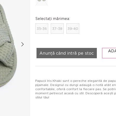
Selectați mărimea:
35-36
37-38
39-40
AD
Anunță când intră pe stoc
Papucii Iris Khaki sunt o pereche elegantă de papuc
pijamale. Designul cu dungi adaugă o notă atât energ
confortabile, oferă confort la fiecare pas. Se potr
moment petrecut acasă cu stil. Descoperă acești p
stilul tău!