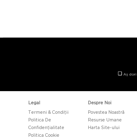
Aș dori
Legal
Despre Noi
Termeni & Condiții
Povestea Noastră
Politica De
Resurse Umane
Confidențialitate
Harta Site-ului
Politica Cookie