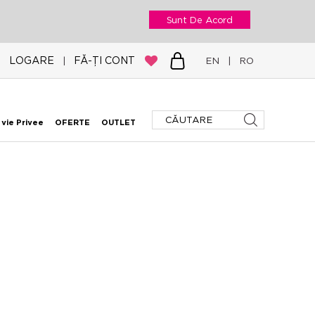
Sunt De Acord
LOGARE
FĂ-ȚI CONT
|
EN
|
RO
 vie Privee
OFERTE
OUTLET