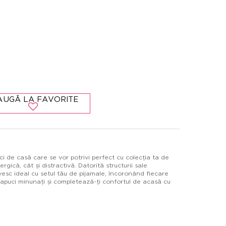
AUGĂ LA FAVORITE
i de casă care se vor potrivi perfect cu colecția ta de
ică, cât și distractivă. Datorită structurii sale
ivesc ideal cu setul tău de pijamale, încoronând fiecare
apuci minunați și completează-ți confortul de acasă cu