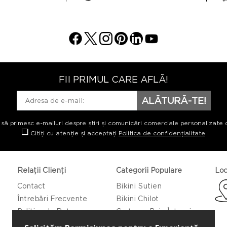
FII PRIMUL CARE AFLĂ!
ALĂTURĂ-TE!
 să primesc e-mailuri despre știri și comunicări comerciale personalizate 
Citiți cu atenție și acceptați
Politica de confidențialitate
Relații Clienți
Categorii Populare
Loc
Contact
Bikini Sutien
Întrebări Frecvente
Bikini Chilot
Politica de Returnare
Costume Baie Întregi
Caftan/Pareo