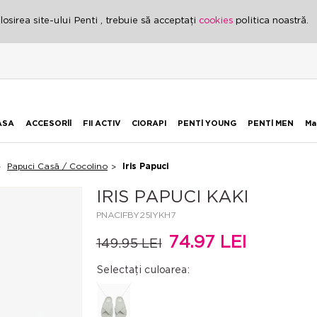
osirea site-ului Penti , trebuie să acceptați
cookies
politica noastră.
ASA
ACCESORİİ
FII ACTIV
CIORAPI
PENTİ YOUNG
PENTİ MEN
Ma
Papuci Casă / Cocolino
Iris Papuci
IRIS PAPUCI KAKI
PNACIFBY25IYKH7
74.97 LEI
149.95 LEI
Selectați culoarea: