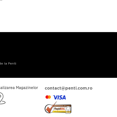
de la Penti
alizarea Magazinelor
contact@penti.com.ro