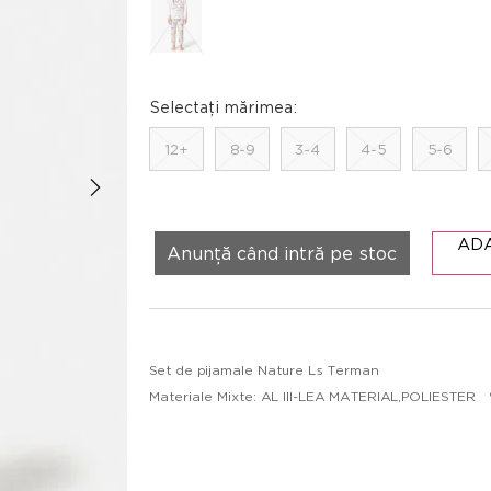
Selectați mărimea:
12+
8-9
3-4
4-5
5-6
AD
Anunță când intră pe stoc
Set de pijamale Nature Ls Terman
Materiale Mixte: AL III-LEA MATERIAL,POLIESTER