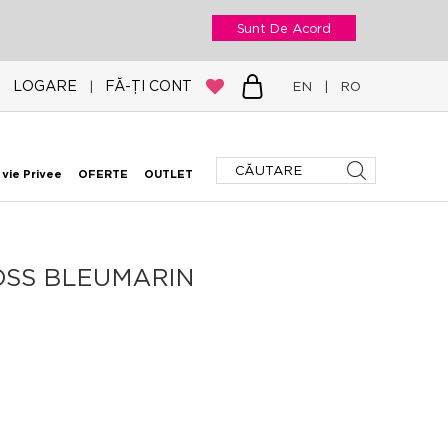
Sunt De Acord
LOGARE
FĂ-ȚI CONT
|
EN
|
RO
 vie Privee
OFERTE
OUTLET
ROSS BLEUMARIN