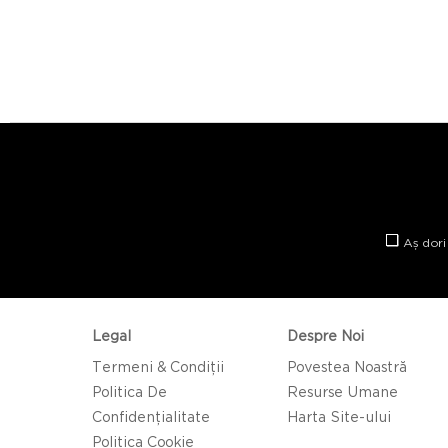
Aș dori
Legal
Despre Noi
Termeni & Condiții
Povestea Noastră
Politica De
Resurse Umane
Confidențialitate
Harta Site-ului
Politica Cookie