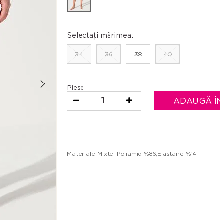
Selectați mărimea:
34
36
38
40
Piese
1
ADAUGĂ Î
Materiale Mixte: Poliamid %86,Elastane %14