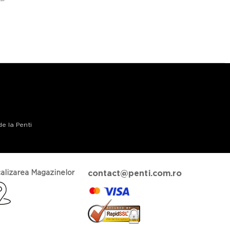
de la Penti
alizarea Magazinelor
contact@penti.com.ro