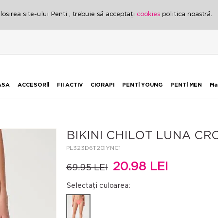
osirea site-ului Penti , trebuie să acceptați
cookies
politica noastră.
ASA
ACCESORİİ
FII ACTIV
CIORAPI
PENTİ YOUNG
PENTİ MEN
Ma
BIKINI CHILOT LUNA C
PL323D6T20IYNC1
20.98 LEI
69.95 LEI
Selectați culoarea: