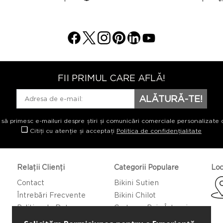
FII PRIMUL CARE AFLĂ!
ALĂTURĂ-TE!
 să primesc e-mailuri despre știri și comunicări comerciale personalizate 
Citiți cu atenție și acceptați
Politica de confidențialitate
Relații Clienți
Categorii Populare
Loc
Contact
Bikini Sutien
Întrebări Frecvente
Bikini Chilot
Politica de Returnare
Costume Baie Întregi
Caftan/Pareo