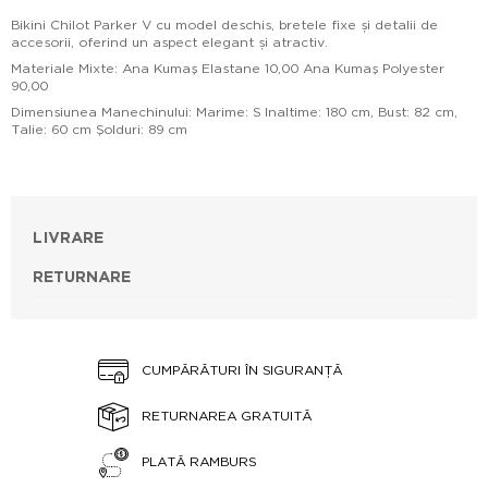
Bikini Chilot Parker V cu model deschis, bretele fixe și detalii de
accesorii, oferind un aspect elegant și atractiv.
Materiale Mixte: Ana Kumaş Elastane 10,00 Ana Kumaş Polyester
90,00
Dimensiunea Manechinului: Marime: S Inaltime: 180 cm, Bust: 82 cm,
Talie: 60 cm Şolduri: 89 cm
LIVRARE
RETURNARE
CUMPĂRĂTURI ÎN SIGURANȚĂ
RETURNAREA GRATUITĂ
PLATĂ RAMBURS