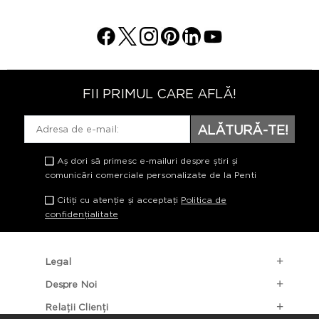
FII PRIMUL CARE AFLĂ!
ALĂTURĂ-TE!
Aș dori să primesc e-mailuri despre știri și
comunicări comerciale personalizate de la Penti
Citiți cu atenție și acceptați
Politica de
confidențialitate
Legal
Despre Noi
Relații Clienți