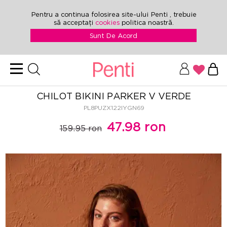
Pentru a continua folosirea site-ului Penti , trebuie
să acceptați
cookies
politica noastră.
Sunt De Acord
CHILOT BIKINI PARKER V VERDE
PL8PUZX122IYGN69
47.98 ron
159.95 ron