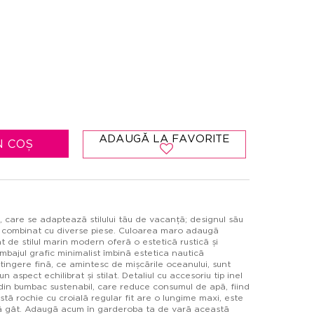
ADAUGĂ LA FAVORITE
N COȘ
 care se adaptează stilului tău de vacanță; designul său
de combinat cu diverse piese. Culoarea maro adaugă
at de stilul marin modern oferă o estetică rustică și
i limbajul grafic minimalist îmbină estetica nautică
tingere fină, ce amintesc de mișcările oceanului, sunt
aspect echilibrat și stilat. Detaliul cu accesoriu tip inel
 din bumbac sustenabil, care reduce consumul de apă, fiind
tă rochie cu croială regular fit are o lungime maxi, este
pă gât. Adaugă acum în garderoba ta de vară această