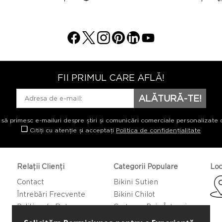
FII PRIMUL CARE AFLĂ!
ALĂTURĂ-TE!
 să primesc e-mailuri despre știri și comunicări comerciale personalizate 
Citiți cu atenție și acceptați
Politica de confidențialitate
Relații Clienți
Categorii Populare
Loc
Contact
Bikini Sutien
Întrebări Frecvente
Bikini Chilot
Politica de Returnare
Costume Baie Întregi
Caftan/Pareo