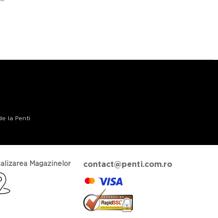
de la Penti
alizarea Magazinelor
contact@penti.com.ro