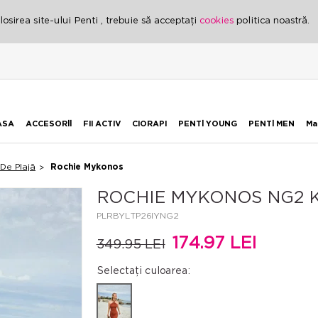
osirea site-ului Penti , trebuie să acceptați
cookies
politica noastră.
ASA
ACCESORİİ
FII ACTIV
CIORAPI
PENTİ YOUNG
PENTİ MEN
Ma
 De Plajă
Rochie Mykonos
ROCHIE MYKONOS NG2 
PLRBYLTP26IYNG2
174.97 LEI
349.95 LEI
Selectați culoarea: