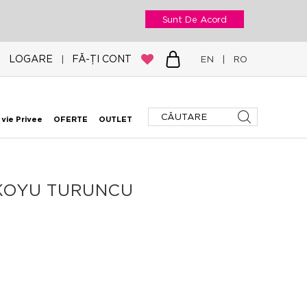
Sunt De Acord
LOGARE
FĂ-ȚI CONT
|
EN
|
RO
 vie Privee
OFERTE
OUTLET
KOYU TURUNCU