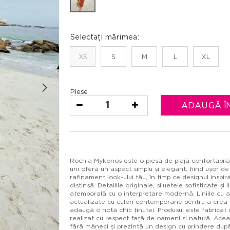
Selectați mărimea:
XS
S
M
L
XL
Piese
1
ADAUGĂ Î
Rochia Mykonos este o piesă de plajă confortabilă,
uni oferă un aspect simplu și elegant, fiind ușor 
rafinament look-ului tău, în timp ce designul inspir
distinsă. Detaliile originale, siluetele sofisticate ș
atemporală cu o interpretare modernă. Liniile cu a
actualizate cu culori contemporane pentru a crea un 
adaugă o notă chic ținutei. Produsul este fabricat
realizat cu respect față de oameni și natură. Aceas
fără mâneci și prezintă un design cu prindere du