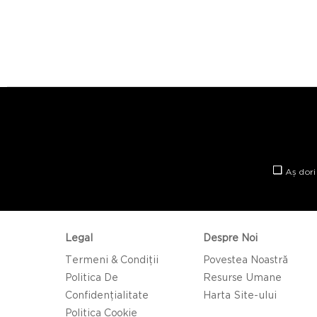
Aș dori
Legal
Despre Noi
Termeni & Condiții
Povestea Noastră
Politica De
Resurse Umane
Confidențialitate
Harta Site-ului
Politica Cookie