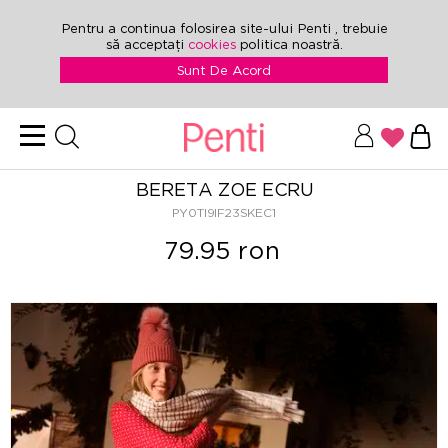
Pentru a continua folosirea site-ului Penti , trebuie
să acceptați
cookies
politica noastră.
Sunt De Acord
BERETA ZOE ECRU
PY0TI9IF23SKEC1
79.95 ron