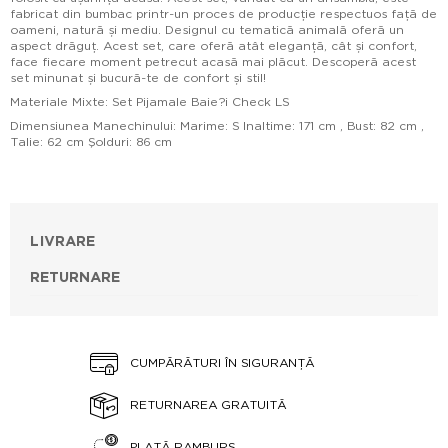
fabricat din bumbac printr-un proces de producție respectuos față de
oameni, natură și mediu. Designul cu tematică animală oferă un
aspect drăguț. Acest set, care oferă atât eleganță, cât și confort,
face fiecare moment petrecut acasă mai plăcut. Descoperă acest
set minunat și bucură-te de confort și stil!
Materiale Mixte: Set Pijamale Baie?i Check LS
Dimensiunea Manechinului: Marime: S Inaltime: 171 cm , Bust: 82 cm ,
Talie: 62 cm Şolduri: 86 cm
LIVRARE
RETURNARE
CUMPĂRĂTURI ÎN SIGURANȚĂ
RETURNAREA GRATUITĂ
PLATĂ RAMBURS