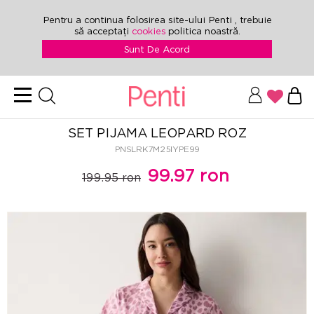
Pentru a continua folosirea site-ului Penti , trebuie
să acceptați
cookies
politica noastră.
Sunt De Acord
SET PIJAMA LEOPARD ROZ
PNSLRK7M25IYPE99
99.97 ron
199.95 ron