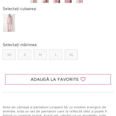
Selectați culoarea:
Selectați mărimea:
XS
S
M
L
XL
ADAUGĂ LA FAVORITE
Setul de cămașă și pantaloni Leopard SS, cu modele energice de
animale, este un set de pantaloni care îți reflectă stilul și poate fi
folosit cu ușurință acasă. Acest set, vândut ca un ansamblu, este