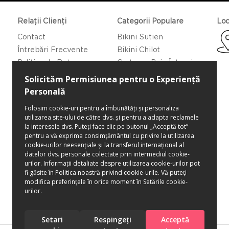
Relații Clienți
Categorii Populare
Loc
Contact
Bikini Sutien
Întrebări Frecvente
Bikini Chilot
Politica de Returnare
Costume Baie Întregi
Caftan/Pareo
Rochii de Plajă
Bluze de Plajă
Pantaloni de Plajă
Pantaloni Scurti de Plajă
Fuste de Plajă
Genți pentru plajă
Șăpci
Lenjerie intimă
Sutiene
Chiloți