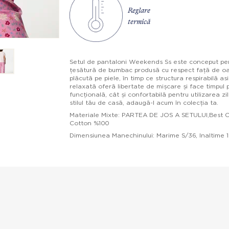
Reglare
termică
Setul de pantaloni Weekends Ss este conceput pentru
țesătură de bumbac produsă cu respect față de oa
plăcută pe piele, în timp ce structura respirabilă asi
relaxată oferă libertate de mișcare și face timpul 
funcțională, cât și confortabilă pentru utilizarea zi
stilul tău de casă, adaugă-l acum în colecția ta.
Materiale Mixte: PARTEA DE JOS A SETULUI,Best
Cotton %100
Dimensiunea Manechinului: Marime S/36, Inaltime 1