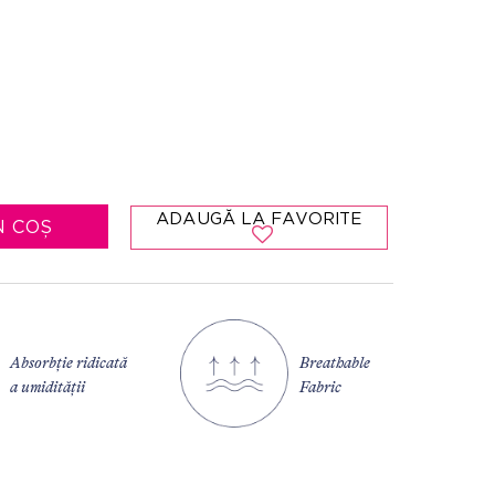
ADAUGĂ LA FAVORITE
N COȘ
Breathable
Absorbție ridicată
Fabric
a umidității