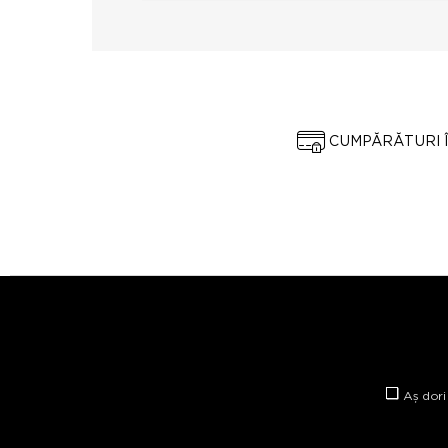
CUMPĂRĂTURI 
Aș dori