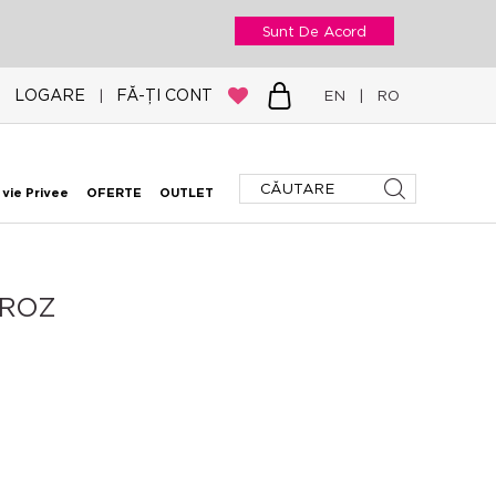
Sunt De Acord
LOGARE
FĂ-ȚI CONT
|
EN
|
RO
 vie Privee
OFERTE
OUTLET
 ROZ