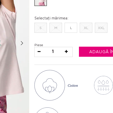
Selectați mărimea:
S
M
L
XL
XXL
Piese
1
ADAUGĂ Î
Cotton