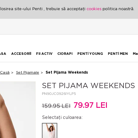
osirea site-ului Penti , trebuie să acceptați
cookies
politica noastră.
ASA
ACCESORİİ
FII ACTIV
CIORAPI
PENTİ YOUNG
PENTİ MEN
Ma
 Casă
Set Pijamale
Set Pijama Weekends
SET PIJAMA WEEKENDS
PN90JC0926IYLP5
79.97 LEI
159.95 LEI
Selectați culoarea: