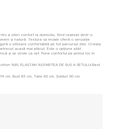
 a oferi confort la domiciliu, fiind realizat dintr-o
meni și natură. Textura sa moale oferă o senzație
gură o utilizare confortabilă pe tot parcursul zilei. Croiala
petrecut acasă mai plăcut. Este o opțiune atât
lnică și se vinde ca set. Pune confortul pe primul loc în
 Cotton %95, ELASTAN %5,PARTEA DE SUS A SETULUI,Best
74 cm, Bust 83 cm, Talie 60 cm, Şolduri 90 cm