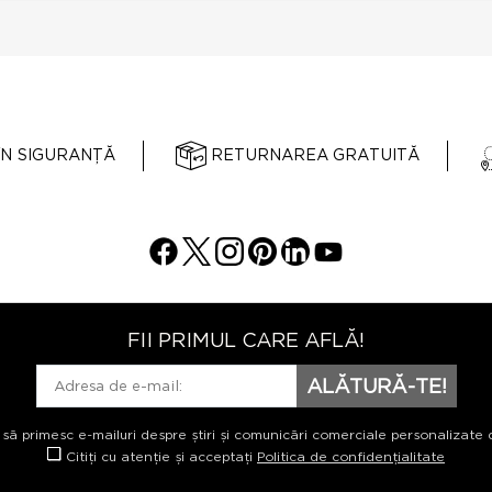
ÎN SIGURANȚĂ
RETURNAREA GRATUITĂ
FII PRIMUL CARE AFLĂ!
ALĂTURĂ-TE!
 să primesc e-mailuri despre știri și comunicări comerciale personalizate 
Citiți cu atenție și acceptați
Politica de confidențialitate