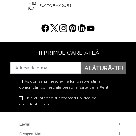
PLATĂ RAMBURS
FII PRIMUL CARE AFLĂ!
ALĂTURĂ-TE!
Aș dori să primesc e-mailuri despre știri și
comunicări comerciale personalizate de la Penti
Citiți cu atenție și acceptați
Politica de
confidențialitate
Legal
Despre Noi