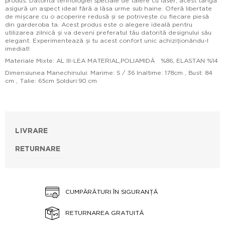
produs. Datorită tehnologiei speciale de tăiere cu laser, acest tanga
asigură un aspect ideal fără a lăsa urme sub haine. Oferă libertate
de mișcare cu o acoperire redusă și se potrivește cu fiecare piesă
din garderoba ta. Acest produs este o alegere ideală pentru
utilizarea zilnică și va deveni preferatul tău datorită designului său
elegant. Experimentează și tu acest confort unic achiziționându-l
imediat!
Materiale Mixte: AL III-LEA MATERIAL,POLIAMIDĂ %86, ELASTAN %14
Dimensiunea Manechinului: Marime: S / 36 Inaltime: 178cm , Bust: 84
cm , Talie: 65cm Şolduri:90 cm
LIVRARE
RETURNARE
CUMPĂRĂTURI ÎN SIGURANȚĂ
RETURNAREA GRATUITĂ