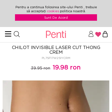
Pentru a continua folosirea site-ului Penti , trebuie
să acceptați
cookies
politica noastră.
Sunt De Acord
CHILOT INVISIBLE LASER CUT THONG
CREM
PL7SF17W25IYCRM
19.98 ron
39.95 ron