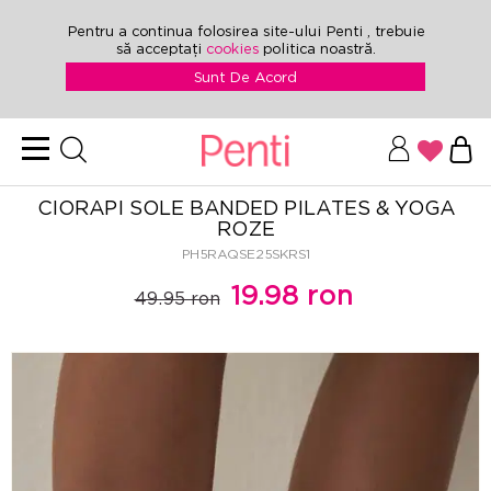
Pentru a continua folosirea site-ului Penti , trebuie
să acceptați
cookies
politica noastră.
Sunt De Acord
CIORAPI SOLE BANDED PILATES & YOGA
ROZE
PH5RAQSE25SKRS1
19.98 ron
49.95 ron