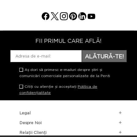
FII PRIMUL CARE AFLĂ!
ALĂTURĂ-TE!
Aș dori să primesc e-mailuri despre știri și
comunicări comerciale personalizate de la Penti
Citiți cu atenție și acceptați
Politica de
confidențialitate
Legal
Despre Noi
Relații Clienți