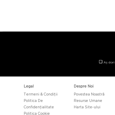
Aș dori
Legal
Despre Noi
Termeni & Condiții
Povestea Noastră
Politica De
Resurse Umane
Confidențialitate
Harta Site-ului
Politica Cookie