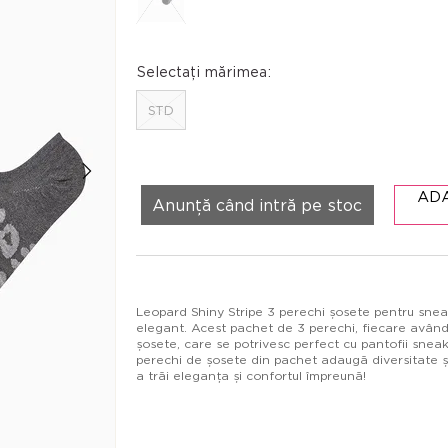
Selectați mărimea:
STD
AD
Anunță când intră pe stoc
Leopard Shiny Stripe 3 perechi șosete pentru sneake
elegant. Acest pachet de 3 perechi, fiecare având 
șosete, care se potrivesc perfect cu pantofii sneak
perechi de șosete din pachet adaugă diversitate și
a trăi eleganța și confortul împreună!