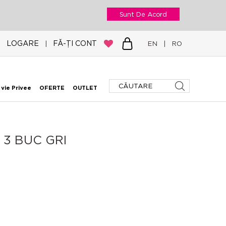
Sunt De Acord
LOGARE
FĂ-ȚI CONT
|
EN
|
RO
 vie Privee
OFERTE
OUTLET
3 BUC GRI