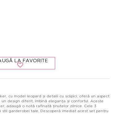
AUGĂ LA FAVORITE
r, cu model leopard și detalii cu sclipici, oferă un aspect
un design diferit, îmbină eleganța și confortul. Aceste
er, adaugă o notă rafinată ținutelor zilnice. Cele 3
 stil garderobei tale. Descoperă imediat acest set pentru