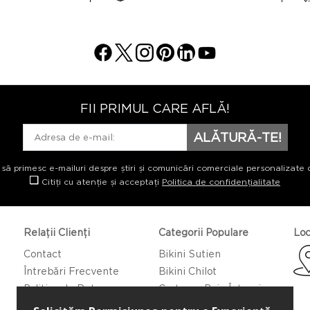
FII PRIMUL CARE AFLĂ!
ALĂTURĂ-TE!
 să primesc e-mailuri despre știri și comunicări comerciale personalizate 
Citiți cu atenție și acceptați
Politica de confidențialitate
Relații Clienți
Categorii Populare
Loc
Contact
Bikini Sutien
Întrebări Frecvente
Bikini Chilot
Politica de Returnare
Costume Baie Întregi
Caftan/Pareo