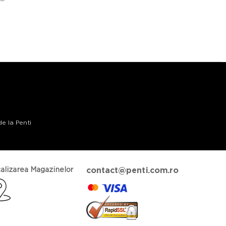
de la Penti
alizarea Magazinelor
contact@penti.com.ro