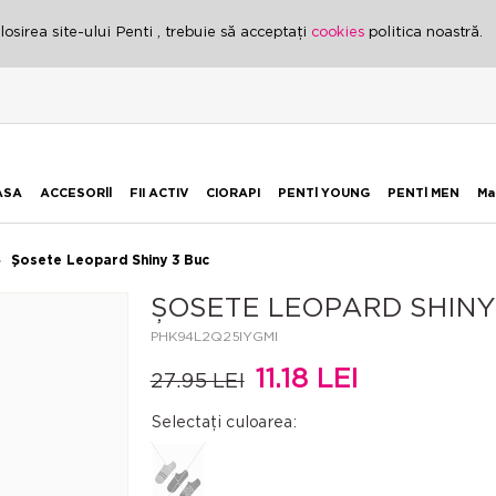
osirea site-ului Penti , trebuie să acceptați
cookies
politica noastră.
ASA
ACCESORİİ
FII ACTIV
CIORAPI
PENTİ YOUNG
PENTİ MEN
Ma
Șosete Leopard Shiny 3 Buc
ȘOSETE LEOPARD SHINY 
PHK94L2Q25IYGMI
11.18 LEI
27.95 LEI
Selectați culoarea: