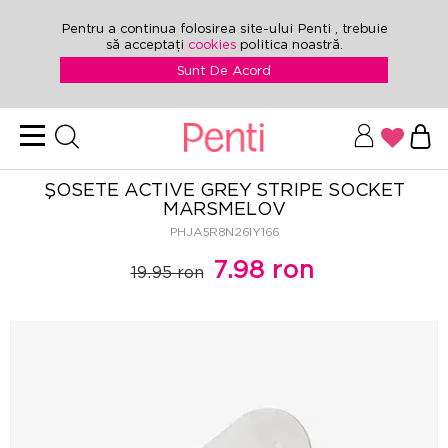
Pentru a continua folosirea site-ului Penti , trebuie
să acceptați
cookies
politica noastră.
Sunt De Acord
ŞOSETE ACTIVE GREY STRIPE SOCKET
MARSMELOV
PHJA5R8N26IY166
7.98 ron
19.95 ron