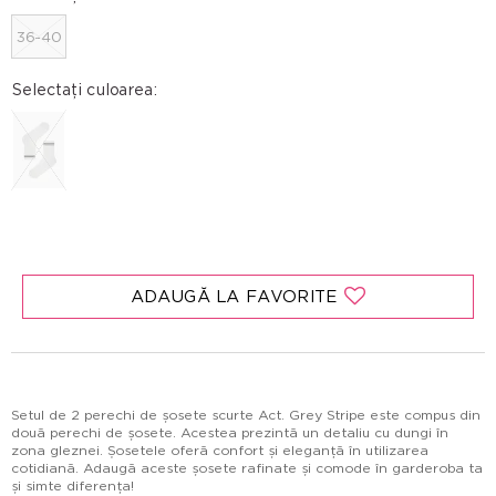
36-40
Selectați culoarea:
ADAUGĂ LA FAVORITE
Setul de 2 perechi de șosete scurte Act. Grey Stripe este compus din
două perechi de șosete. Acestea prezintă un detaliu cu dungi în
zona gleznei. Șosetele oferă confort și eleganță în utilizarea
cotidiană. Adaugă aceste șosete rafinate și comode în garderoba ta
și simte diferența!