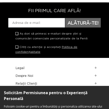
FII PRIMUL CARE AFLĂ!
ALĂTURĂ-TE!
Aș dori să primesc e-mailuri despre știri și
comunicări comerciale personalizate de la Penti
Citiți cu atenție și acceptați
Politica de
confidențialitate
Legal
Despre Noi
Relații Clienți
Categorii Populare
Localizarea Magazinelor