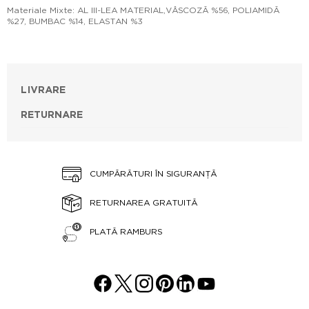
Materiale Mixte: AL III-LEA MATERIAL,VÂSCOZĂ %56, POLIAMIDĂ
%27, BUMBAC %14, ELASTAN %3
LIVRARE
RETURNARE
CUMPĂRĂTURI ÎN SIGURANȚĂ
RETURNAREA GRATUITĂ
PLATĂ RAMBURS