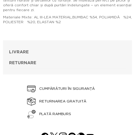
texturii ribrate și detaliilor cu fundițe. Se mulează perfect pe picior și
oferă confort chiar și după purtări îndelungate – un element esențial
pentru fiecare zi.
Materiale Mixte: AL III-LEA MATERIAL,BUMBAC %54, POLIAMIDĂ %24,
POLIESTER %20, ELASTAN %2
LIVRARE
RETURNARE
CUMPĂRĂTURI ÎN SIGURANȚĂ
RETURNAREA GRATUITĂ
PLATĂ RAMBURS