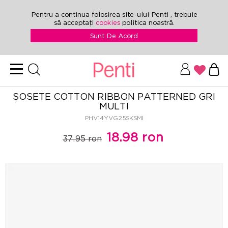
Pentru a continua folosirea site-ului Penti , trebuie
să acceptați
cookies
politica noastră.
Sunt De Acord
ȘOSETE COTTON RIBBON PATTERNED GRI
MULTI
PHV14YVG25SKSMI
18.98 ron
37.95 ron