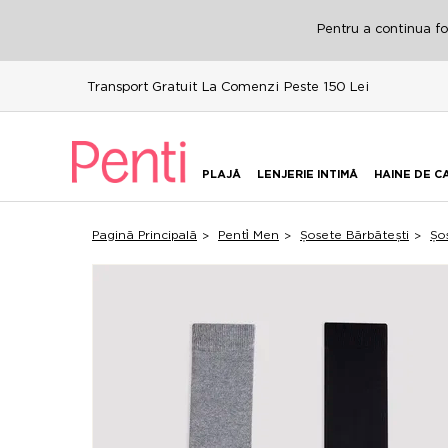
Pentru a continua fol
Transport Gratuit La Comenzi Peste 150 Lei
PLAJĂ
LENJERIE INTIMĂ
HAINE DE C
Pagină Principală
Penti̇ Men
Șosete Bărbătești
Șo