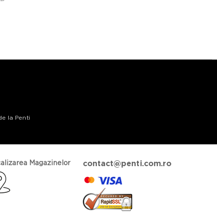
de la Penti
alizarea Magazinelor
contact@penti.com.ro