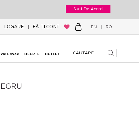
Sunt De Acord
LOGARE
FĂ-ȚI CONT
|
EN
|
RO
 vie Privee
OFERTE
OUTLET
NEGRU