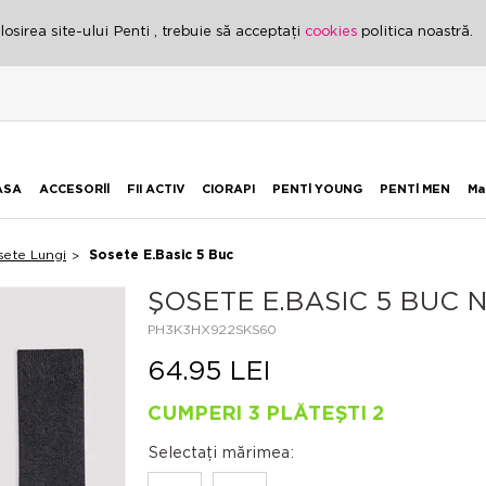
osirea site-ului Penti , trebuie să acceptați
cookies
politica noastră.
ASA
ACCESORİİ
FII ACTIV
CIORAPI
PENTİ YOUNG
PENTİ MEN
Ma
sete Lungi
Şosete E.Basic 5 Buc
ŞOSETE E.BASIC 5 BUC 
PH3K3HX922SKS60
64.95 LEI
CUMPERI 3 PLĂTEȘTI 2
Selectați mărimea: