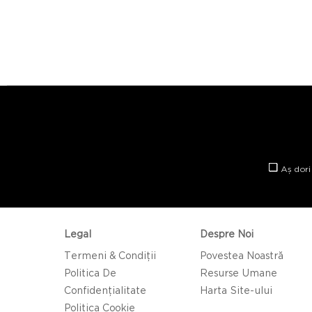
Aș dori
Legal
Despre Noi
Termeni & Condiții
Povestea Noastră
Politica De
Resurse Umane
Confidențialitate
Harta Site-ului
Politica Cookie