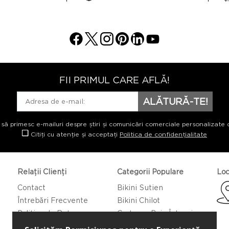
FII PRIMUL CARE AFLĂ!
ALĂTURĂ-TE!
 să primesc e-mailuri despre știri și comunicări comerciale personalizate 
Citiți cu atenție și acceptați
Politica de confidențialitate
Relații Clienți
Categorii Populare
Loc
Contact
Bikini Sutien
Întrebări Frecvente
Bikini Chilot
Politica de Returnare
Costume Baie Întregi
Caftan/Pareo