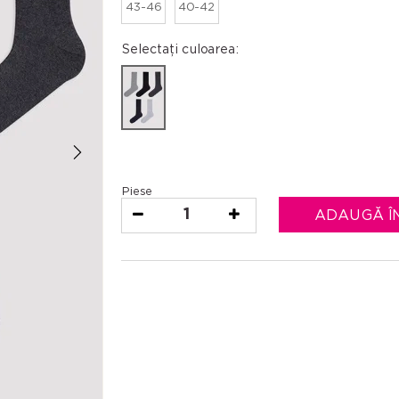
43-46
40-42
Selectați culoarea:
Piese
1
ADAUGĂ Î