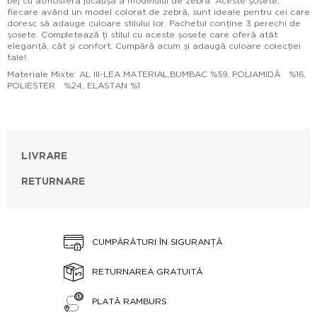
bej cu atmosfera jucăușă a modelului de zebră. Aceste șosete,
fiecare având un model colorat de zebră, sunt ideale pentru cei care
doresc să adauge culoare stilului lor. Pachetul conține 3 perechi de
șosete. Completează ți stilul cu aceste șosete care oferă atât
eleganță, cât și confort. Cumpără acum și adaugă culoare colecției
tale!
Materiale Mixte: AL III-LEA MATERIAL,BUMBAC %59, POLIAMIDĂ %16,
POLIESTER %24, ELASTAN %1
LIVRARE
RETURNARE
CUMPĂRĂTURI ÎN SIGURANȚĂ
RETURNAREA GRATUITĂ
PLATĂ RAMBURS