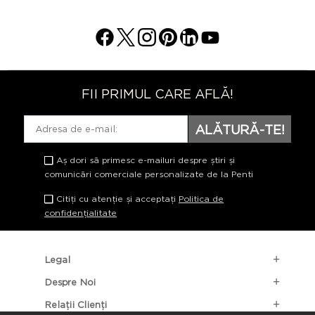
FII PRIMUL CARE AFLĂ!
ALĂTURĂ-TE!
Aș dori să primesc e-mailuri despre știri și
comunicări comerciale personalizate de la Penti
Citiți cu atenție și acceptați
Politica de
confidențialitate
Legal
Despre Noi
Relații Clienți