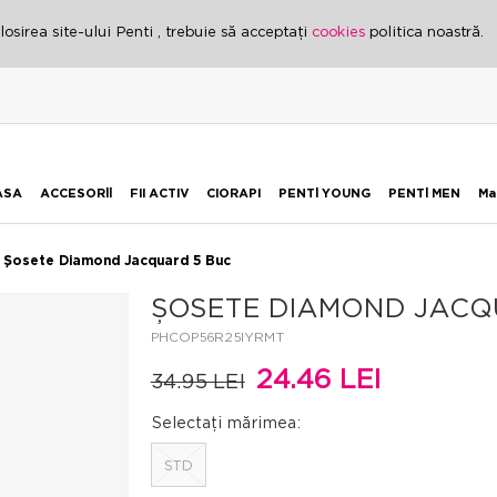
osirea site-ului Penti , trebuie să acceptați
cookies
politica noastră.
ASA
ACCESORİİ
FII ACTIV
CIORAPI
PENTİ YOUNG
PENTİ MEN
Ma
Șosete Diamond Jacquard 5 Buc
ȘOSETE DIAMOND JACQ
PHCOP56R25IYRMT
24.46 LEI
34.95 LEI
Selectați mărimea:
STD