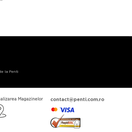
de la Penti
alizarea Magazinelor
contact@penti.com.ro