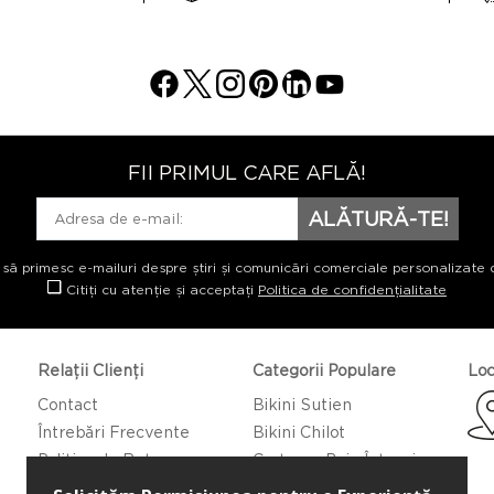
FII PRIMUL CARE AFLĂ!
ALĂTURĂ-TE!
 să primesc e-mailuri despre știri și comunicări comerciale personalizate 
Citiți cu atenție și acceptați
Politica de confidențialitate
Relații Clienți
Categorii Populare
Loc
Contact
Bikini Sutien
Întrebări Frecvente
Bikini Chilot
Politica de Returnare
Costume Baie Întregi
Caftan/Pareo