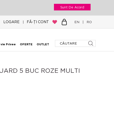
Sunt De Acord
LOGARE
FĂ-ȚI CONT
|
EN
|
RO
 vie Privee
OFERTE
OUTLET
UARD 5 BUC ROZE MULTI