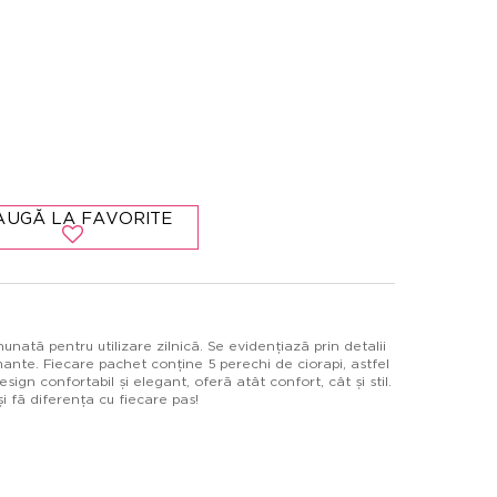
AUGĂ LA FAVORITE
ată pentru utilizare zilnică. Se evidențiază prin detalii
mante. Fiecare pachet conține 5 perechi de ciorapi, astfel
design confortabil și elegant, oferă atât confort, cât și stil.
 fă diferența cu fiecare pas!