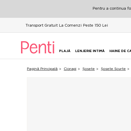
Pentru a continua fol
Transport Gratuit La Comenzi Peste 150 Lei
PLAJĂ
LENJERIE INTIMĂ
HAINE DE C
Pagină Principală
Ciorapi
Șosete
Șosete Scurte