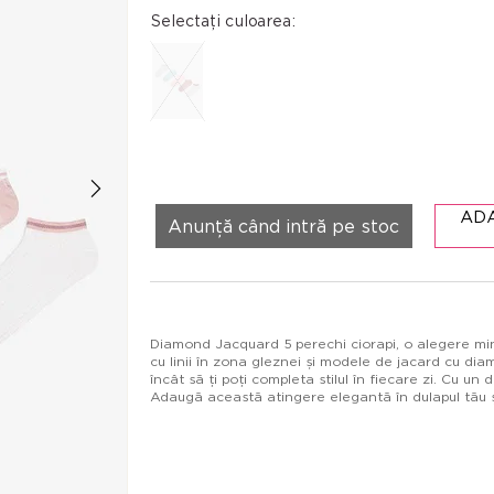
Selectați culoarea:
AD
Anunță când intră pe stoc
Diamond Jacquard 5 perechi ciorapi, o alegere minun
cu linii în zona gleznei și modele de jacard cu dia
încât să ți poți completa stilul în fiecare zi. Cu un 
Adaugă această atingere elegantă în dulapul tău și