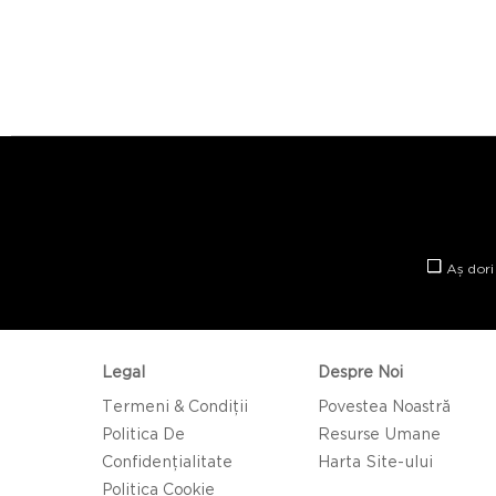
Aș dori
Legal
Despre Noi
Termeni & Condiții
Povestea Noastră
Politica De
Resurse Umane
Confidențialitate
Harta Site-ului
Politica Cookie