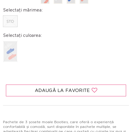
Selectați mărimea:
STD
Selectați culoarea:
ADAUGĂ LA FAVORITE
Pachete de 3 șosete moale Booties, care oferă o experiență
confortabilă și comodă, sunt disponibile în pachete multiple, se
adaptează fiecărei combinații pe care o purtați cu culorile lor moi și