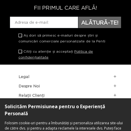
FII PRIMUL CARE AFLĂ!
ALĂTURĂ-TE!
Aș dori să primesc e-mailuri despre știri și
comunicări comerciale personalizate de la Penti
Citiți cu atenție și acceptați
Politica de
confidențialitate
Legal
Despre Noi
Relații Clienți
Categorii Populare
Localizarea Magazinelor
contact@penti.com.ro