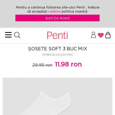
Pentru a continua folosirea site-ului Penti , trebuie
să acceptați
cookies
politica noastră.
Sunt De Acord
ȘOSETE SOFT 3 BUC MIX
PH8NOEXD23IYMIX
11.98 ron
29.95 ron