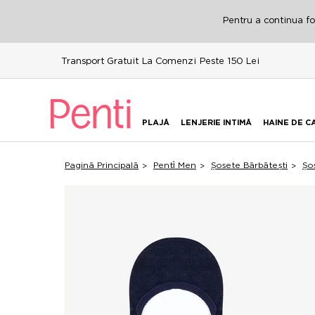
Pentru a continua fol
Transport Gratuit La Comenzi Peste 150 Lei
PLAJĂ
LENJERIE INTIMĂ
HAINE DE C
Pagină Principală
Penti̇ Men
Șosete Bărbătești
Șo