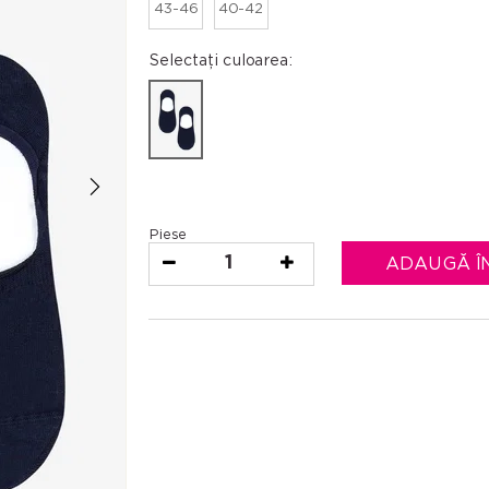
43-46
40-42
Selectați culoarea:
Piese
1
ADAUGĂ Î