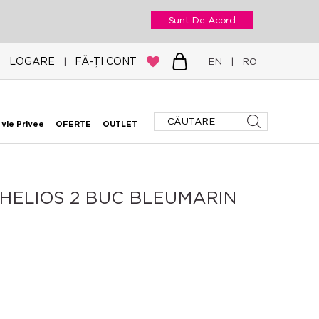
Sunt De Acord
LOGARE
FĂ-ȚI CONT
|
EN
|
RO
 vie Privee
OFERTE
OUTLET
E.HELIOS 2 BUC BLEUMARIN