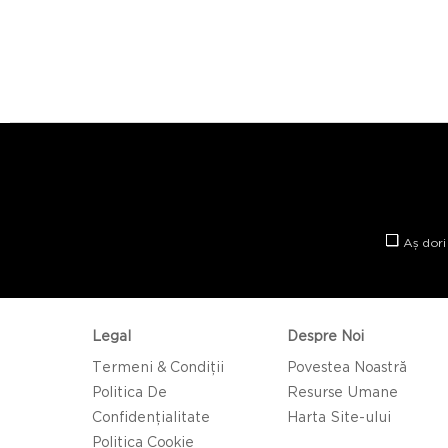
Aș dori
Legal
Despre Noi
Termeni & Condiții
Povestea Noastră
Politica De
Resurse Umane
Confidențialitate
Harta Site-ului
Politica Cookie