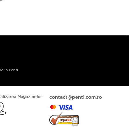
de la Penti
alizarea Magazinelor
contact@penti.com.ro