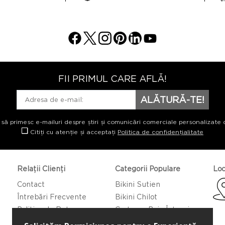
FII PRIMUL CARE AFLĂ!
ALĂTURĂ-TE!
 să primesc e-mailuri despre știri și comunicări comerciale personalizate 
Citiți cu atenție și acceptați
Politica de confidențialitate
Relații Clienți
Categorii Populare
Loc
Contact
Bikini Sutien
Întrebări Frecvente
Bikini Chilot
Politica de Returnare
Costume Baie Întregi
Caftan/Pareo