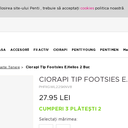
osirea site-ului Penti , trebuie să acceptați
cookies
politica noastră.
ASA
ACCESORİİ
FII ACTIV
CIORAPI
PENTİ YOUNG
PENTİ MEN
Ma
sete Teneși
Ciorapi Tip Footsies E.Helios 2 Buc
CIORAPI TIP FOOTSIES 
PHFIIGWL22SKNV8
27.95 LEI
CUMPERI 3 PLĂTEȘTI 2
Selectați mărimea: