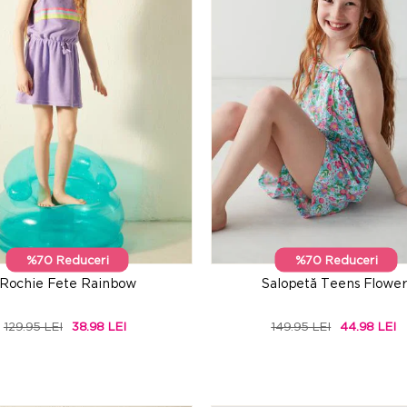
%70 Reduceri
%70 Reduceri
Rochie Fete Rainbow
Salopetă Teens Flower
129.95 LEI
38.98 LEI
149.95 LEI
44.98 LEI