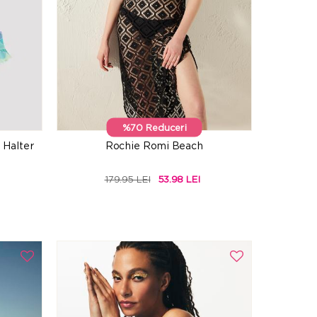
%70 Reduceri
l Halter
Rochie Romi Beach
179.95 LEI
53.98 LEI