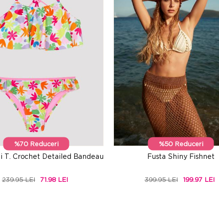
%70 Reduceri
%50 Reduceri
ni T. Crochet Detailed Bandeau
Fusta Shiny Fishnet
239.95 LEI
71.98 LEI
399.95 LEI
199.97 LEI