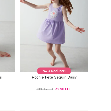
%70 Reduceri
s
Rochie Fete Sequin Daisy
109.95 LEI
32.98 LEI