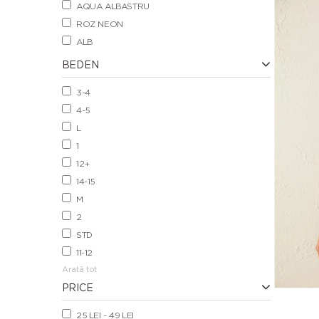
AQUA ALBASTRU
ROZ NEON
ALB
BEDEN
3-4
4-5
L
1
12+
14-15
M
2
STD
11-12
Arată tot
PRICE
25 LEI - 49 LEI