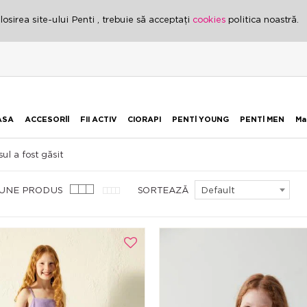
osirea site-ului Penti , trebuie să acceptați
cookies
politica noastră.
ASA
ACCESORİİ
FII ACTIV
CIORAPI
PENTİ YOUNG
PENTİ MEN
Ma
ul a fost găsit
IUNE PRODUS
SORTEAZĂ
Default