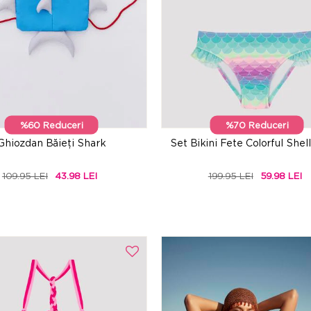
%60 Reduceri
%70 Reduceri
Ghiozdan Băieți Shark
Set Bikini Fete Colorful Shel
109.95 LEI
43.98 LEI
199.95 LEI
59.98 LEI