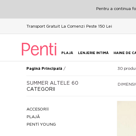
Pentru a continua fol
Transport Gratuit La Comenzi Peste 150 Lei
PLAJĂ
LENJERIE INTIMĂ
HAINE DE C
/
30
produs
Pagină Principală
SUMMER ALTELE 60
DIMENS
CATEGORII
ACCESORİİ
PLAJĂ
PENTİ YOUNG