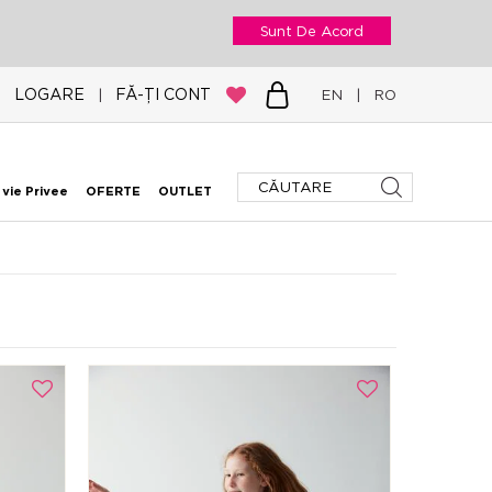
Sunt De Acord
LOGARE
FĂ-ȚI CONT
|
EN
|
RO
 vie Privee
OFERTE
OUTLET