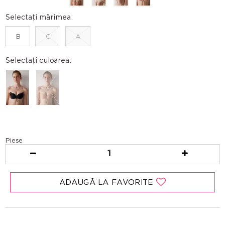
Selectați mărimea:
B
C
A
Selectați culoarea:
Piese
1
ADAUGĂ LA FAVORITE