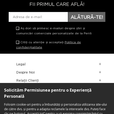
FII PRIMUL CARE AFLĂ!
ALĂTURĂ-TE!
Aș dori să primesc e-mailuri despre știri și
comunicări comerciale personalizate de la Penti
Citiți cu atenție și acceptați
Politica de
confidențialitate
Legal
Despre Noi
Relații Clienți
Categorii Populare
Localizarea Magazinelor
contact@penti.com.ro