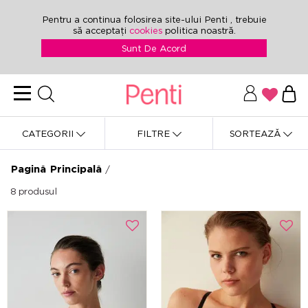
Pentru a continua folosirea site-ului Penti , trebuie
să acceptați
cookies
politica noastră.
Sunt De Acord
CATEGORII
FILTRE
SORTEAZĂ
Pagină Principală
/
8
produsul