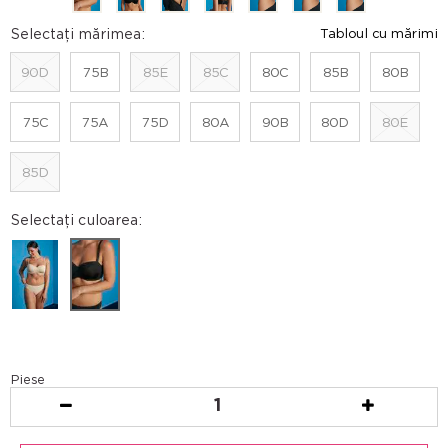
Selectați mărimea:
Tabloul cu mărimi
90D
75B
85E
85C
80C
85B
80B
75C
75A
75D
80A
90B
80D
80E
85D
Selectați culoarea:
Piese
1