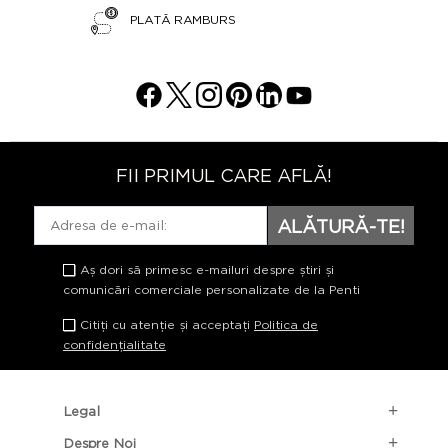
PLATĂ RAMBURS
FII PRIMUL CARE AFLĂ!
ALĂTURĂ-TE!
Aș dori să primesc e-mailuri despre știri și
comunicări comerciale personalizate de la Penti
Citiți cu atenție și acceptați
Politica de
confidențialitate
Legal
Despre Noi