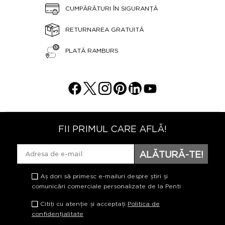
CUMPĂRĂTURI ÎN SIGURANȚĂ
RETURNAREA GRATUITĂ
PLATĂ RAMBURS
FII PRIMUL CARE AFLĂ!
ALĂTURĂ-TE!
Aș dori să primesc e-mailuri despre știri și
comunicări comerciale personalizate de la Penti
Citiți cu atenție și acceptați
Politica de
confidențialitate