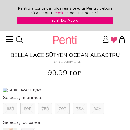
Pentru a continua folosirea site-ului Penti , trebuie
să acceptați
cookies
politica noastră.
Sunt De Acord
BELLA LACE SÜTYEN OCEAN ALBASTRU
PLDXDGIA18IYOKN
99.99 ron
Selectați mărimea:
85B
80B
75B
70B
75A
80A
Selectați culoarea: