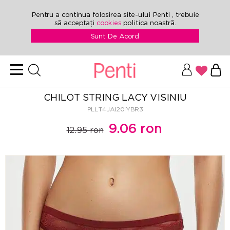
Pentru a continua folosirea site-ului Penti , trebuie
să acceptați
cookies
politica noastră.
Sunt De Acord
CHILOT STRING LACY VISINIU
PLLT4JAI20IYBR3
9.06 ron
12.95 ron