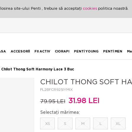
osirea site-ului Penti , trebuie să acceptați
cookies
politica noastră.
ASA
ACCESORİİ
FII ACTIV
CIORAPI
PENTİ YOUNG
PENTİ MEN
Ma
Chilot Thong Soft Harmony Lace 3 Buc
CHILOT THONG SOFT HA
PL2BFCR925IYMIX
31.98 LEI
79.95 LEI
Selectați mărimea:
XS
S
M
L
XL