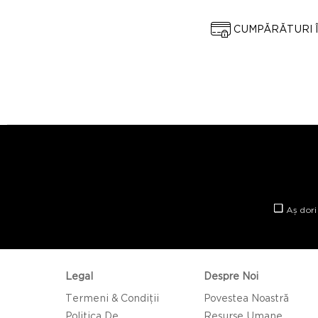
CUMPĂRĂTURI 
Aș dori
Legal
Despre Noi
Termeni & Condiții
Povestea Noastră
Politica De
Resurse Umane