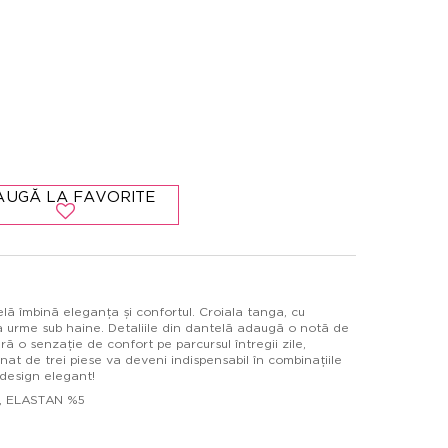
AUGĂ LA FAVORITE
lă îmbină eleganța și confortul. Croiala tanga, cu
a urme sub haine. Detaliile din dantelă adaugă o notă de
ă o senzație de confort pe parcursul întregii zile,
nat de trei piese va deveni indispensabil în combinațiile
 design elegant!
5, ELASTAN %5