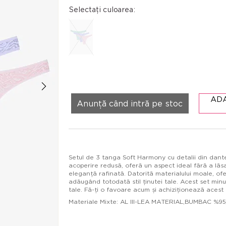
Selectați culoarea:
AD
Anunță când intră pe stoc
Setul de 3 tanga Soft Harmony cu detalii din dante
acoperire redusă, oferă un aspect ideal fără a lăs
eleganță rafinată. Datorită materialului moale, ofer
adăugând totodată stil ținutei tale. Acest set minu
tale. Fă-ți o favoare acum și achiziționează acest
Materiale Mixte: AL III-LEA MATERIAL,BUMBAC %9