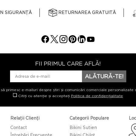
ÎN SIGURANȚĂ
RETURNAREA GRATUITĂ
FII PRIMUL CARE AFLĂ!
ALĂTURĂ-TE!
 să primesc e-mailuri despre știri și comunicări comerciale personalizate 
Citiți cu atenție și acceptați
Politica de confidențialitate
Relații Clienți
Categorii Populare
Loc
Contact
Bikini Sutien
Întrebări Frecvente
Bikini Chilot