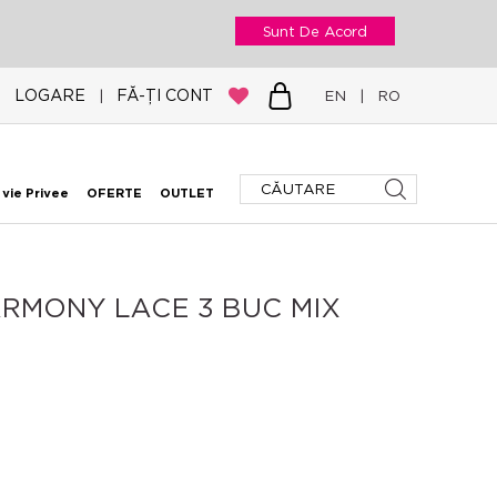
Sunt De Acord
LOGARE
FĂ-ȚI CONT
|
EN
|
RO
 vie Privee
OFERTE
OUTLET
RMONY LACE 3 BUC MIX