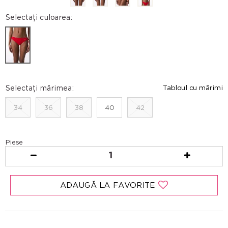
Selectați culoarea:
Selectați mărimea:
Tabloul cu mărimi
34
36
38
40
42
Piese
1
ADAUGĂ LA FAVORITE