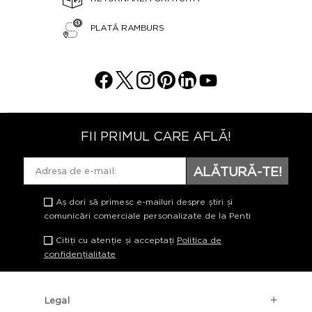
PLATĂ RAMBURS
FII PRIMUL CARE AFLĂ!
ALĂTURĂ-TE!
Aș dori să primesc e-mailuri despre știri și
comunicări comerciale personalizate de la Penti
Citiți cu atenție și acceptați
Politica de
confidențialitate
Legal