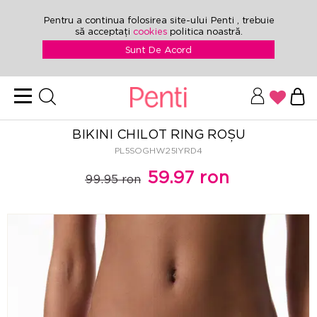
Pentru a continua folosirea site-ului Penti , trebuie
să acceptați
cookies
politica noastră.
Sunt De Acord
BIKINI CHILOT RING ROȘU
PL5SOGHW25IYRD4
59.97 ron
99.95 ron