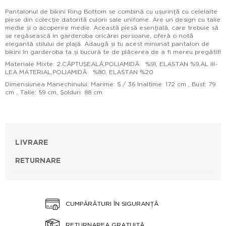
Pantalonul de bikini Ring Bottom se combină cu ușurință cu celelalte
piese din colecție datorită culorii sale unifome. Are un design cu talie
medie și o acoperire medie. Această piesă esențială, care trebuie să
se regăsească în garderoba oricărei persoane, oferă o notă
elegantă stilului de plajă. Adaugă și tu acest minunat pantalon de
bikini în garderoba ta și bucură te de plăcerea de a fi mereu pregătit!
Materiale Mixte: 2.CĂPTUŞEALĂ,POLIAMIDĂ %91, ELASTAN %9,AL III-
LEA MATERIAL,POLIAMIDĂ %80, ELASTAN %20
Dimensiunea Manechinului: Marime: S / 36 Inaltime: 172 cm , Bust: 79
cm , Talie: 59 cm, Şolduri: 88 cm
LIVRARE
RETURNARE
CUMPĂRĂTURI ÎN SIGURANȚĂ
RETURNAREA GRATUITĂ