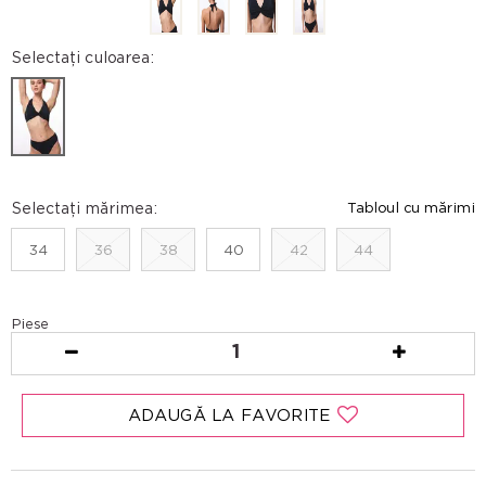
Selectați culoarea:
Selectați mărimea:
Tabloul cu mărimi
34
36
38
40
42
44
Piese
1
ADAUGĂ LA FAVORITE