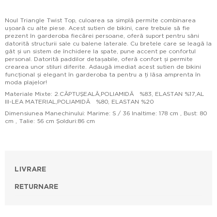
Noul Triangle Twist Top, culoarea sa simplă permite combinarea
ușoară cu alte piese. Acest sutien de bikini, care trebuie să fie
prezent în garderoba fiecărei persoane, oferă suport pentru sâni
datorită structurii sale cu balene laterale. Cu bretele care se leagă la
gât și un sistem de închidere la spate, pune accent pe confortul
personal. Datorită paddilor detașabile, oferă confort și permite
crearea unor stiluri diferite. Adaugă imediat acest sutien de bikini
funcțional și elegant în garderoba ta pentru a ți lăsa amprenta în
moda plajelor!
Materiale Mixte: 2.CĂPTUŞEALĂ,POLIAMIDĂ %83, ELASTAN %17,AL
III-LEA MATERIAL,POLIAMIDĂ %80, ELASTAN %20
Dimensiunea Manechinului: Marime: S / 36 Inaltime: 178 cm , Bust: 80
cm , Talie: 56 cm Şolduri:86 cm
LIVRARE
RETURNARE