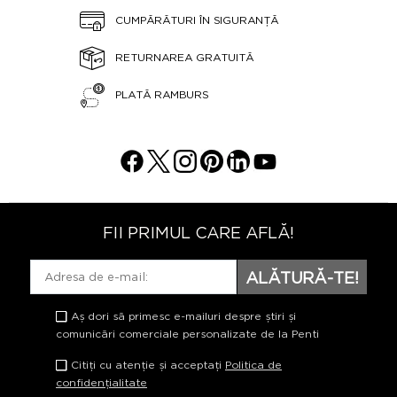
CUMPĂRĂTURI ÎN SIGURANȚĂ
RETURNAREA GRATUITĂ
PLATĂ RAMBURS
FII PRIMUL CARE AFLĂ!
ALĂTURĂ-TE!
Aș dori să primesc e-mailuri despre știri și
comunicări comerciale personalizate de la Penti
Citiți cu atenție și acceptați
Politica de
confidențialitate